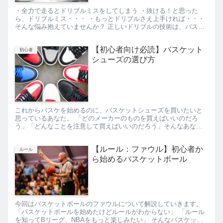
・全力で走るとドリブルミスをしてしまう ・抜ける！と思った
ら、ドリブルミス・・・ ・もっとドリブルさえ上手ければ・・・
そんな悩み抱えていませんか？ 正しいドリブルの技術は、バスケ
の基本であり、試合でのパフォーマンスに直結します。 この記
事...
【初心者向け必読】バスケット
初心者
シューズの選び方
これからバスケを始めるのに、バスケットシューズを買いたいと
思っているあなた。 「どのメーカーのものを買えばいいのだろ
う」「どんなことを注意して買えばいいのだろう」そんなあなた
の問いに答えます。バスケットシューズの選び方は普段履きのス
ニーカー...
【ルール：ファウル】初心者か
ルール
ら始めるバスケットボール
今回はバスケットボールのファウルについて解説していきます。
「バスケットボールを始めたけどルールがわからない」 「ルール
を知ってBリーグ、NBAをもっと楽しみたい」 そんなバスケット