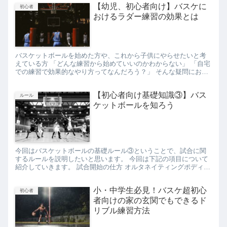
【幼児、初心者向け】バスケに
初心者
おけるラダー練習の効果とは
バスケットボールを始めた方や、これから子供にやらせたいと考
えている方 「どんな練習から始めていいのかわからない」 「自宅
での練習で効果的なやり方ってなんだろう？」 そんな疑問にお答
えします。 ✔記事のテーマ 【幼児、初心者向け】バスケにおけ...
【初心者向け基礎知識③】バス
ルール
ケットボールを知ろう
今回はバスケットボールの基礎ルール③ということで、試合に関
するルールを説明したいと思います。 今回は下記の項目について
紹介していきます。 試合開始の仕方 オルタネイティングポディシ
ョン ボールの状態と時間の進行 得点の仕方 タイムアウト バ...
小・中学生必見！バスケ超初心
初心者
者向けの家の玄関でもできるド
リブル練習方法